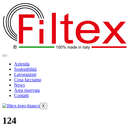
Vai
al
contenuto
Azienda
Sostenibilità
Lavorazioni
Cosa facciamo
News
Area riservata
Contatti
X
124