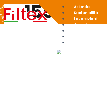
155
Azienda
Sostenibilità
Lavorazioni
Cosa facciamo
News
Area riservata
Contatti
X