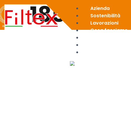
185
Azienda
Sostenibilità
Lavorazioni
Cosa facciamo
News
Area riservata
Contatti
X