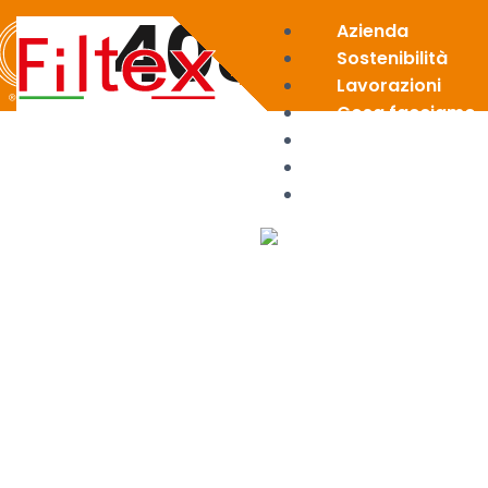
403C
Azienda
Sostenibilità
Lavorazioni
Cosa facciamo
News
Area riservata
Contatti
X