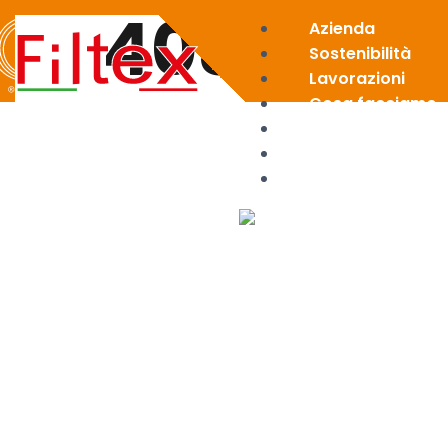
403G
Azienda
Sostenibilità
Lavorazioni
Cosa facciamo
News
Area riservata
Contatti
X