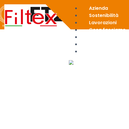
FT22
Azienda
Sostenibilità
Lavorazioni
Cosa facciamo
News
Area riservata
Contatti
X