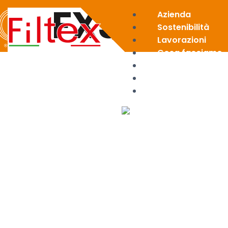
FX35
Azienda
Sostenibilità
Lavorazioni
Cosa facciamo
News
Area riservata
Contatti
X