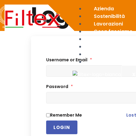
Login
Azienda
Sostenibilità
Lavorazioni
Cosa facciamo
News
Area riservata
Contatti
Username or Email
*
Italiano
X
Password
*
Remember Me
Los
LOGIN