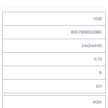
412B
8007958002980
24x24xh33
0,73
8
0,11
412G