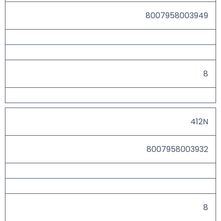
8007958003949
8
412N
8007958003932
8