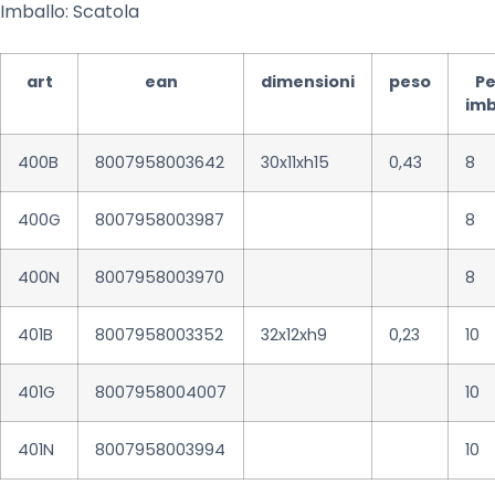
Imballo: Scatola
art
ean
dimensioni
peso
Pe
imb
400B
8007958003642
30x11xh15
0,43
8
400G
8007958003987
8
400N
8007958003970
8
401B
8007958003352
32x12xh9
0,23
10
401G
8007958004007
10
401N
8007958003994
10