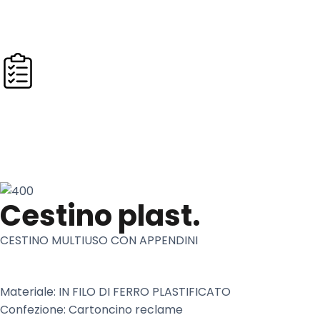
Catalogo Ho.Re.Ca.
X
Ordine Ho.Re.Ca.
Cestino plast.
CESTINO MULTIUSO CON APPENDINI
Materiale: IN FILO DI FERRO PLASTIFICATO
Confezione: Cartoncino reclame