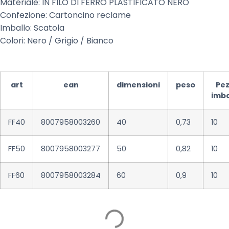
Materiale: IN FILO DI FERRO PLASTIFICATO NERO
Confezione: Cartoncino reclame
Imballo: Scatola
Colori: Nero / Grigio / Bianco
art
ean
dimensioni
peso
Pez
imba
FF40
8007958003260
40
0,73
10
FF50
8007958003277
50
0,82
10
FF60
8007958003284
60
0,9
10