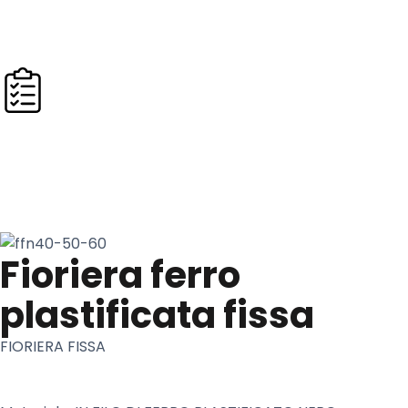
Catalogo Ho.Re.Ca.
X
Ordine Ho.Re.Ca.
Fioriera ferro
plastificata fissa
FIORIERA FISSA