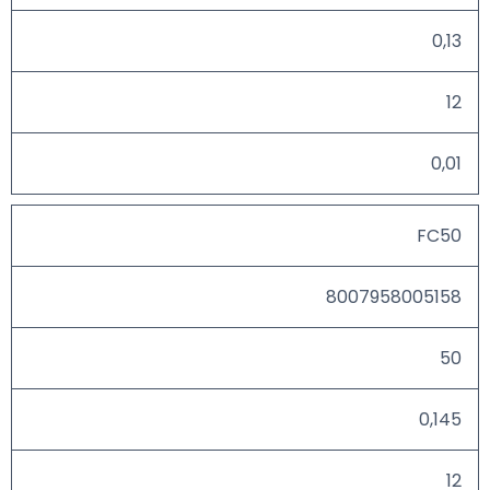
0,13
12
0,01
FC50
8007958005158
50
0,145
12