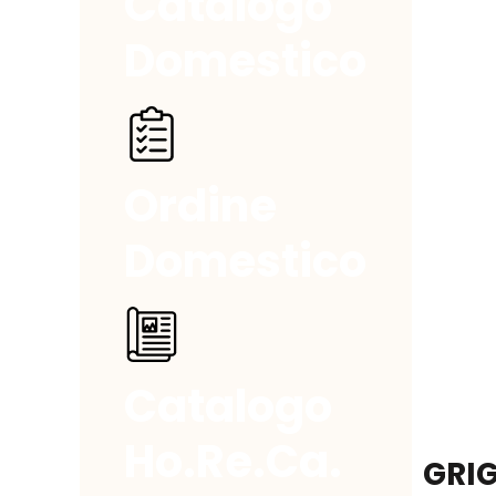
Catalogo
Domestico
Ordine
Domestico
Catalogo
Ho.Re.Ca.
GRIG