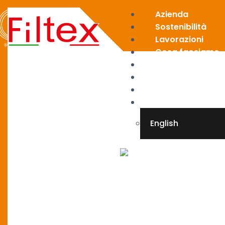
Azienda
Sostenibilità
Lavorazioni
Cosa facciamo
News
Area riservata
Contatti
Italiano
English
X