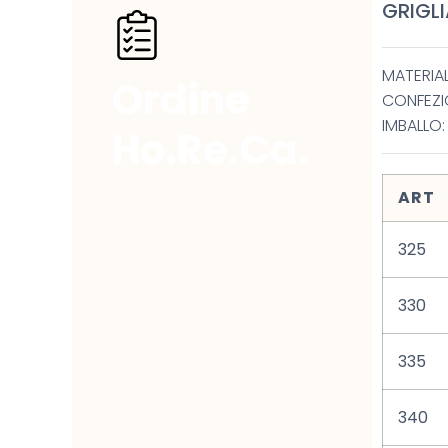
GRIGLI
MATERIAL
Ordine
CONFEZI
IMBALLO
Ho.Re.Ca.
ART
325
330
335
340