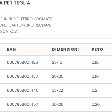
A PER TEGLIA
E: IN FILO DI FERRO CROMATO
ONE: CARTONCINO RECLAME
: SCATOLA
EAN
DIMENSIONI
PESO
8007958001426
23x16
0,12
8007958001433
28x20
0,16
8007958001440
33x22
0,2
8007958001457
38x26
0,26