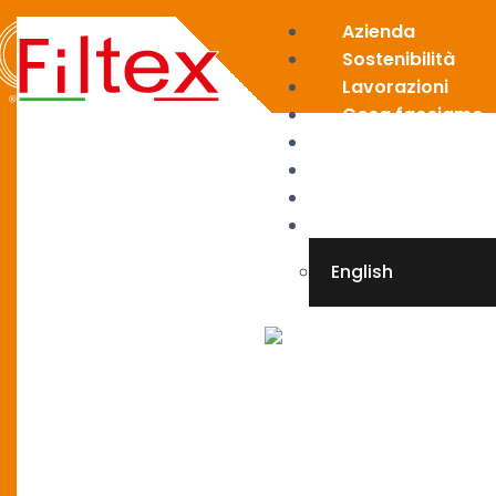
Azienda
Sostenibilità
Lavorazioni
Cosa facciamo
News
Area riservata
Contatti
Italiano
English
X