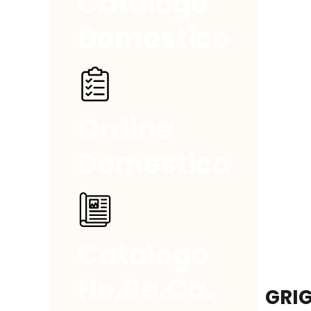
Catalogo
Domestico
Ordine
Domestico
Catalogo
Ho.Re.Ca.
GRI