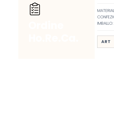
MATERIAL
CONFEZI
Ordine
IMBALLO:
Ho.Re.Ca.
ART