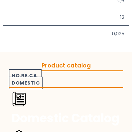
0,6
12
0,025
Product catalog
HO.RE.CA.
DOMESTIC
Domestic Catalog