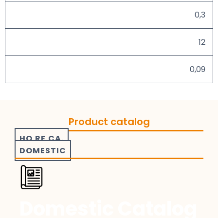
0,3
12
0,09
Product catalog
HO.RE.CA.
DOMESTIC
Domestic Catalog